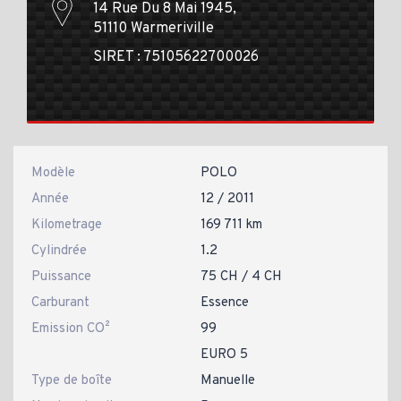
14 Rue Du 8 Mai 1945,
51110 Warmeriville
SIRET : 75105622700026
Modèle
POLO
Année
12 / 2011
Kilometrage
169 711 km
Cylindrée
1.2
Puissance
75 CH / 4 CH
Carburant
Essence
Emission CO²
99
EURO 5
Type de boîte
Manuelle