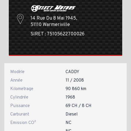
14 Rue Du 8 Mai 1945,
51110 Warmeriville
SIRET : 75105622700026
Modèle
CADDY
Année
11 / 2008
Kilometrage
90 860 km
Cylindrée
1968
Puissance
69 CH / 8 CH
Carburant
Diesel
Emission CO²
NC