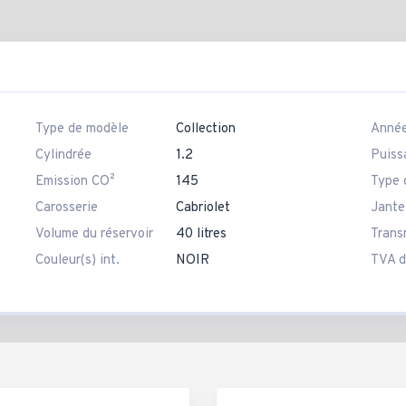
Type de modèle
Collection
Anné
Cylindrée
1.2
Puiss
Emission CO²
145
Type 
Carosserie
Cabriolet
Jante
Volume du réservoir
40 litres
Trans
Couleur(s) int.
NOIR
TVA d