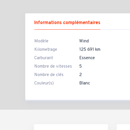
Informations complémentaires
Modèle
Wind
Kilometrage
125 691 km
Carburant
Essence
Nombre de vitesses
5
Nombre de clés
2
Couleur(s)
Blanc