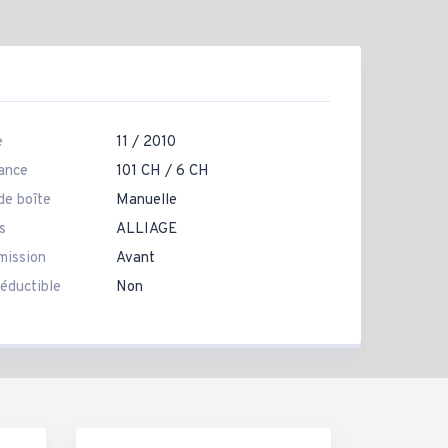
e
11 / 2010
ance
101 CH / 6 CH
de boîte
Manuelle
s
ALLIAGE
mission
Avant
éductible
Non