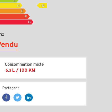
D
rix
Vendu
Consommation mixte
L / 100 KM
6.3
Partager :