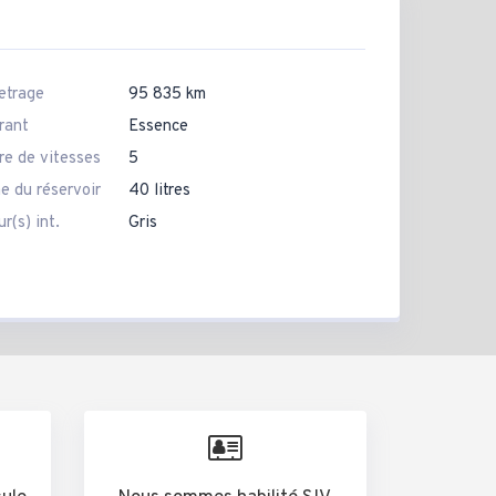
etrage
95 835 km
rant
Essence
e de vitesses
5
e du réservoir
40 litres
r(s) int.
Gris