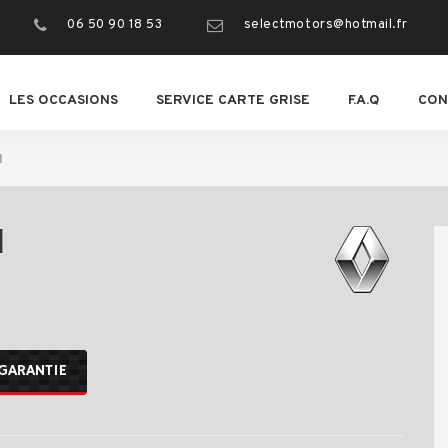
06 50 90 18 53
selectmotors@hotmail.fr
LES OCCASIONS
SERVICE CARTE GRISE
F.A.Q
CON
I
I
GARANTIE