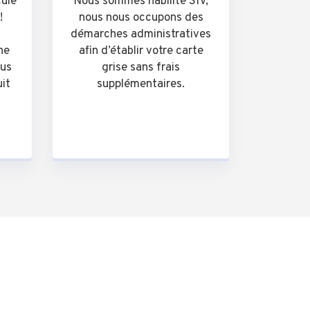
cule
Nous sommes habilité SIV,
!
nous nous occupons des
démarches administratives
he
afin d’établir votre carte
ous
grise sans frais
uit
supplémentaires.