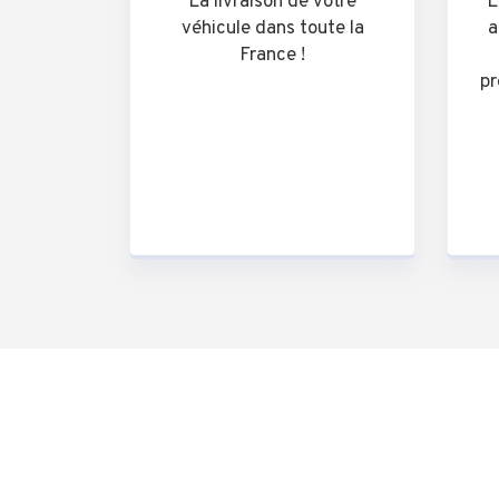
La livraison de votre
L
véhicule dans toute la
a
France !
pr