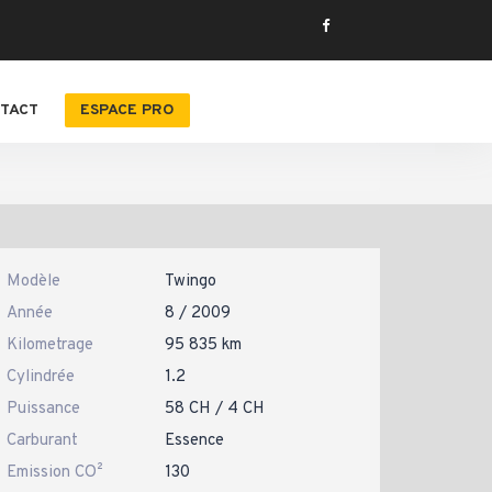
TACT
ESPACE PRO
Modèle
Twingo
Année
8 / 2009
Kilometrage
95 835 km
Cylindrée
1.2
Puissance
58 CH / 4 CH
Carburant
Essence
Emission CO²
130