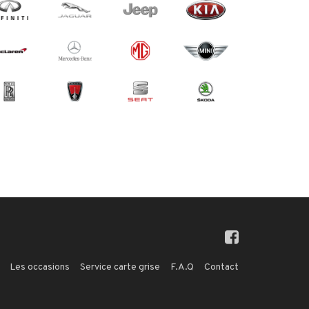
Les occasions
Service carte grise
F.A.Q
Contact