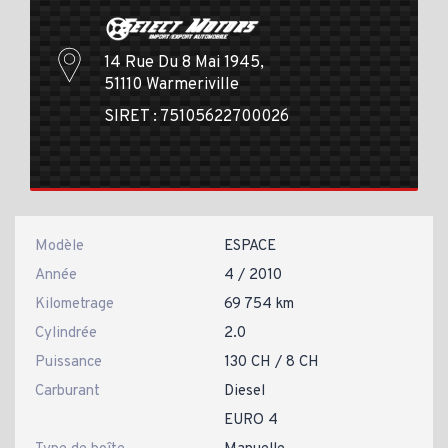
14 Rue Du 8 Mai 1945,
51110 Warmeriville
SIRET : 75105622700026
Modèle
ESPACE
Année
4 / 2010
Kilometrage
69 754 km
Cylindrée
2.0
Puissance
130 CH / 8 CH
Carburant
Diesel
EURO 4