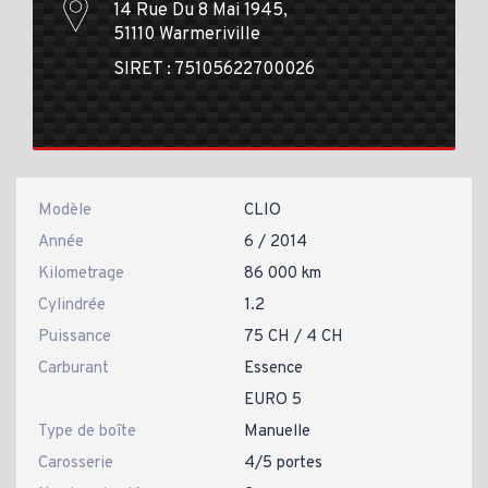
14 Rue Du 8 Mai 1945,
51110 Warmeriville
SIRET : 75105622700026
Modèle
CLIO
Année
6 / 2014
Kilometrage
86 000 km
Cylindrée
1.2
Puissance
75 CH / 4 CH
Carburant
Essence
EURO 5
Type de boîte
Manuelle
Carosserie
4/5 portes