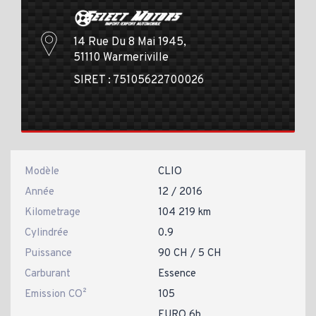
14 Rue Du 8 Mai 1945,
51110 Warmeriville
SIRET : 75105622700026
Modèle
CLIO
Année
12 / 2016
Kilometrage
104 219 km
Cylindrée
0.9
Puissance
90 CH / 5 CH
Carburant
Essence
Emission CO²
105
EURO 6b