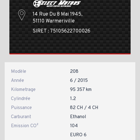
14 Rue Du 8 Mai 1945,
51110 Warmeriville
SIRET : 75105622700026
Modèle
208
Année
6 / 2015
Kilometrage
95 357 km
Cylindrée
1.2
Puissance
82 CH / 4 CH
Carburant
Ethanol
Emission CO²
104
EURO 6