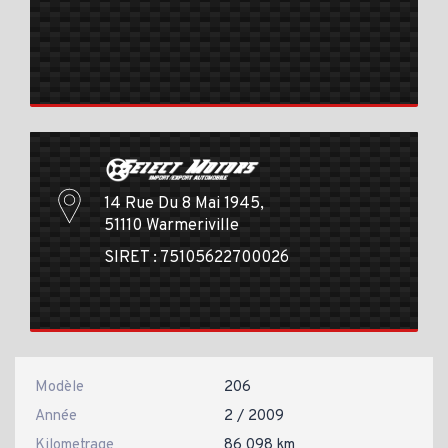
14 Rue Du 8 Mai 1945,
51110 Warmeriville
SIRET : 75105622700026
Modèle
206
Année
2 / 2009
Kilometrage
86 098 km