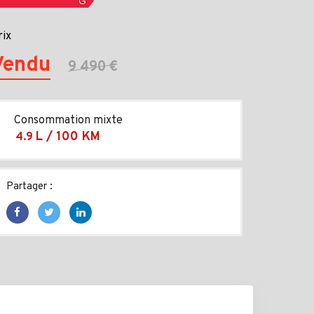
rix
Vendu
9 490 €
Consommation mixte
L / 100 KM
4.9
Partager :