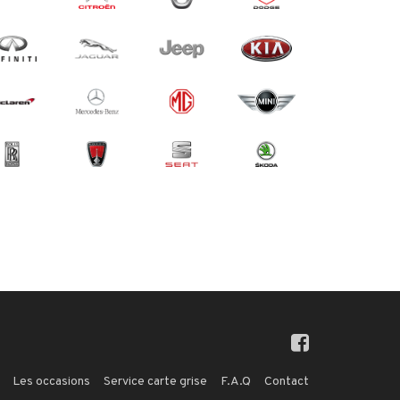
Les occasions
Service carte grise
F.A.Q
Contact