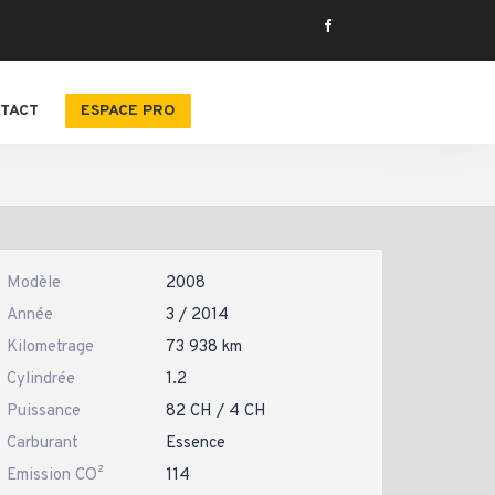
TACT
ESPACE PRO
Modèle
2008
Année
3 / 2014
Kilometrage
73 938 km
Cylindrée
1.2
Puissance
82 CH / 4 CH
Carburant
Essence
Emission CO²
114