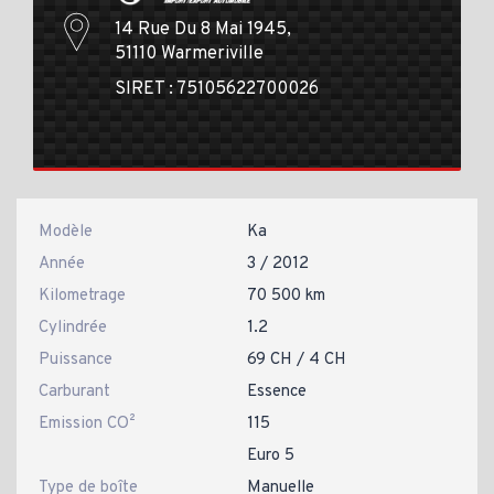
14 Rue Du 8 Mai 1945,
51110 Warmeriville
SIRET : 75105622700026
Modèle
Ka
Année
3 / 2012
Kilometrage
70 500 km
Cylindrée
1.2
Puissance
69 CH / 4 CH
Carburant
Essence
Emission CO²
115
Euro 5
Type de boîte
Manuelle