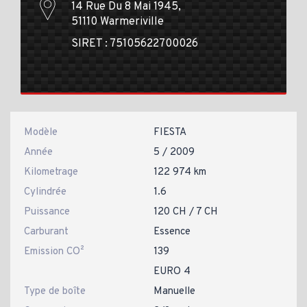
14 Rue Du 8 Mai 1945,
51110 Warmeriville
SIRET : 75105622700026
Modèle
FIESTA
Année
5 / 2009
Kilometrage
122 974 km
Cylindrée
1.6
Puissance
120 CH / 7 CH
Carburant
Essence
Emission CO²
139
EURO 4
Type de boîte
Manuelle