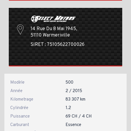
14 Rue Du 8 Mai 1945,
51110 Warmeriville
SIRET : 75105622700026
Modèle
500
Année
2 / 2015
Kilometrage
83 307 km
Cylindrée
1.2
Puissance
69 CH / 4 CH
Carburant
Essence