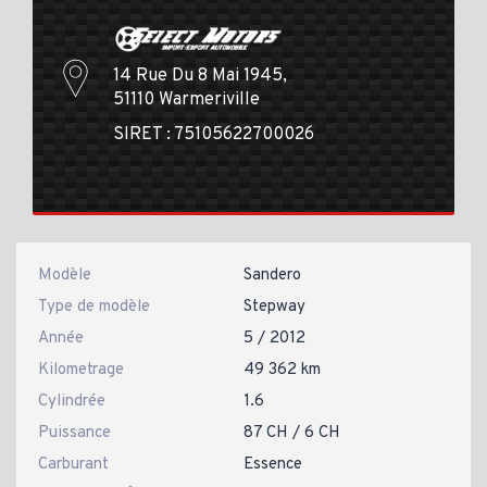
14 Rue Du 8 Mai 1945,
51110 Warmeriville
SIRET : 75105622700026
Modèle
Sandero
Type de modèle
Stepway
Année
5 / 2012
Kilometrage
49 362 km
Cylindrée
1.6
Puissance
87 CH / 6 CH
Carburant
Essence