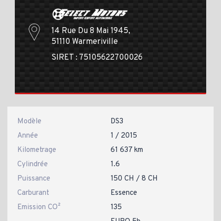
14 Rue Du 8 Mai 1945,
51110 Warmeriville
SIRET : 75105622700026
Modèle
DS3
Année
1 / 2015
Kilometrage
61 637 km
Cylindrée
1.6
Puissance
150 CH / 8 CH
Carburant
Essence
Emission CO²
135