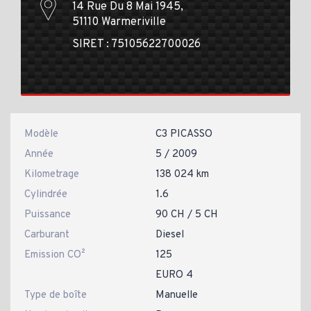
14 Rue Du 8 Mai 1945,
51110 Warmeriville
SIRET : 75105622700026
Modèle
C3 PICASSO
Année
5 / 2009
Kilometrage
138 024 km
Cylindrée
1.6
Puissance
90 CH / 5 CH
Carburant
Diesel
Emission CO²
125
EURO 4
Type de boîte
Manuelle