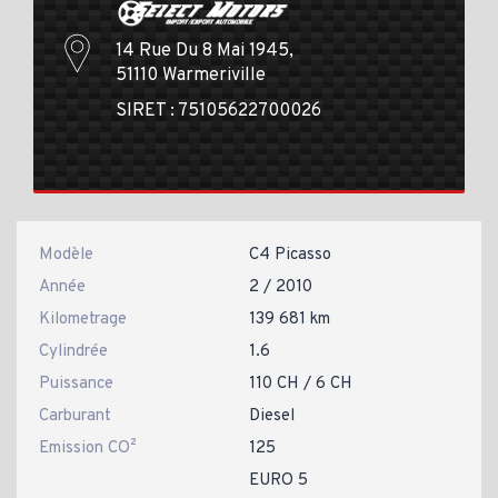
14 Rue Du 8 Mai 1945,
51110 Warmeriville
SIRET : 75105622700026
Modèle
C4 Picasso
Année
2 / 2010
Kilometrage
139 681 km
Cylindrée
1.6
Puissance
110 CH / 6 CH
Carburant
Diesel
Emission CO²
125
EURO 5