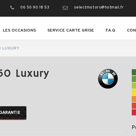
06 50 90 18 53
selectmotors@hotmail.fr
LES OCCASIONS
SERVICE CARTE GRISE
F.A.Q
CON
50 LUXURY
50 Luxury
GARANTIE
P