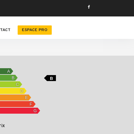
TACT
ESPACE PRO
B
rix