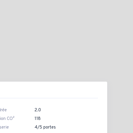
drée
2.0
ion CO²
118
serie
4/5 portes