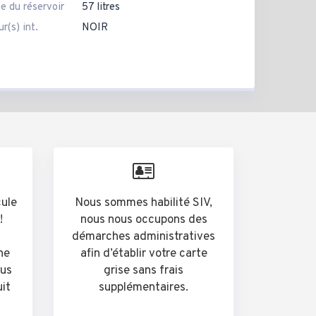
e du réservoir
57 litres
r(s) int.
NOIR
cule
Nous sommes habilité SIV,
!
nous nous occupons des
démarches administratives
he
afin d’établir votre carte
ous
grise sans frais
uit
supplémentaires.