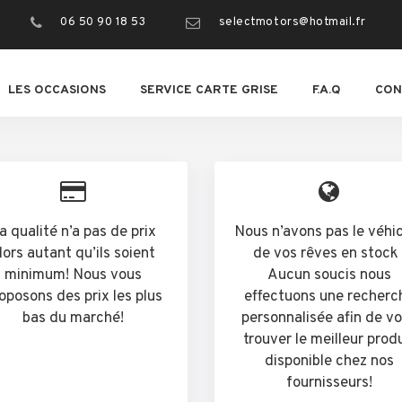
06 50 90 18 53
selectmotors@hotmail.fr
LES OCCASIONS
SERVICE CARTE GRISE
F.A.Q
CON
a qualité n’a pas de prix
Nous n’avons pas le véhi
lors autant qu’ils soient
de vos rêves en stock 
minimum! Nous vous
Aucun soucis nous
oposons des prix les plus
effectuons une recherc
bas du marché!
personnalisée afin de v
trouver le meilleur prod
disponible chez nos
fournisseurs!